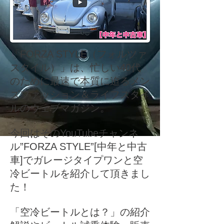
「FORZA STYLE（フォルツァ
スタイル）」は、忙しい40代
のために最速で本質に迫るメン
ズファッション＆ライフスタイ
ルのウェブマガジン。
今回はそのYouTubeチャンネ
ル”FORZA STYLE”[中年と中古
車]でガレージタイプワンと空
冷ビートルを紹介して頂きまし
た！
「空冷ビートルとは？」の紹介