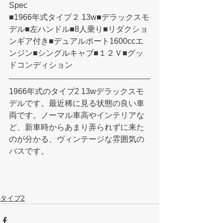
Spec
■1966年式タイプ２ 13w■デラックスモ
デル■左ハンドル■8人乗り■リダクショ
ンギア付き■デュアルポート1600ccエ
ンジン■シングルキャブ■１２Ｖ■グッ
ドコンディション
1966年式のタイプ2 13wデラックスモ
デルです。最近稀に見る状態の良い車
両です。ノーマル車高やインテリアな
ど、新車時からあまり弄られずに来た
のが分かる、ヴィンテージな雰囲気の
バスです。​
タイプ2