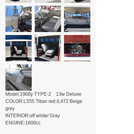
Model:1966y TYPE-2　13w Deluxe
COLOR:L555 Titian red /L472 Beige 
grey  　
INTERIOR:off white/ Gray　　
ENGINE:1600cc